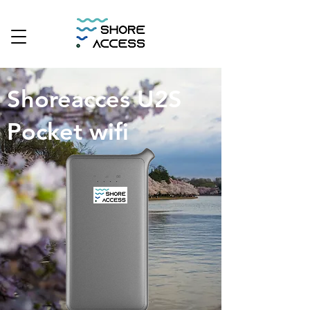
Shoreacces U2S
Pocket wifi