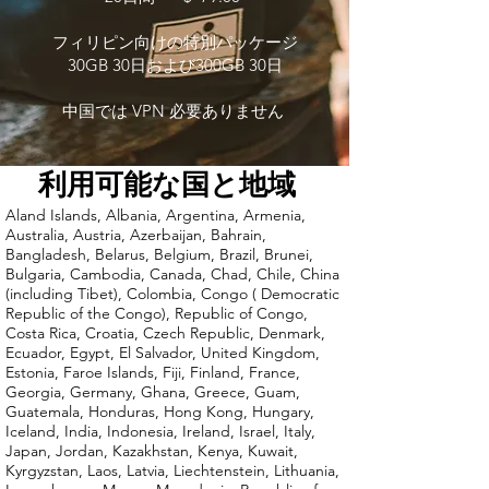
フィリピン向けの特別パッケージ
30GB 30日および300GB 30日
中国では VPN 必要ありません
利用可能な国と地域
Aland Islands, Albania, Argentina, Armenia,
Australia, Austria, Azerbaijan, Bahrain,
Bangladesh, Belarus, Belgium, Brazil, Brunei,
Bulgaria, Cambodia, Canada, Chad, Chile, China
(including Tibet), Colombia, Congo ( Democratic
Republic of the Congo), Republic of Congo,
Costa Rica, Croatia, Czech Republic, Denmark,
Ecuador, Egypt, El Salvador, United Kingdom,
Estonia, Faroe Islands, Fiji, Finland, France,
Georgia, Germany, Ghana, Greece, Guam,
Guatemala, Honduras, Hong Kong, Hungary,
Iceland, India, Indonesia, Ireland, Israel, Italy,
Japan, Jordan, Kazakhstan, Kenya, Kuwait,
Kyrgyzstan, Laos, Latvia, Liechtenstein, Lithuania,