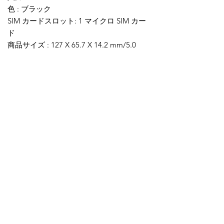
色 : ブラック
SIM カードスロット: 1 マイクロ SIM カー
ド
商品サイズ : 127 X 65.7 X 14.2 mm/5.0
2.58 0.56 in (L W H)
商品の重量 : 約。 149g / 5.25オンス
※DL&amp;amp;amp;amp;amp;amp;の最大
DL数はULデータレートは理論値です。実際の
パフォーマンスは、物理環境と
サービス オペ
レーターのネットワーク カバレッジの影響を
受けます。
今すぐ購入
ここをクリック