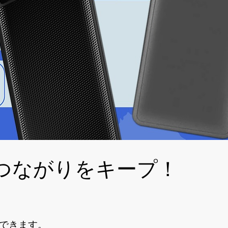
ravelers
、つながりをキープ！
できます。