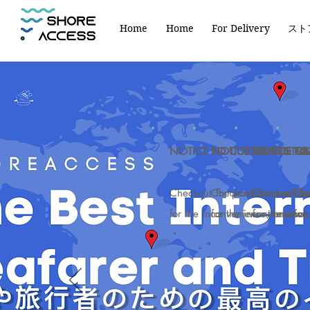
Home
Home
For Delivery
スト
NOTICE TO CUSTOMERS: Checko
NOTICE TO CUSTOMERS
NOTICE TO C
NOT
Checkout for purchases will b
Checkout for purchas
Checkout fo
Che
for the inconvenience, and we
for the inconvenience
for the inco
for