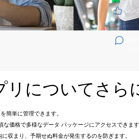
レン
24
った
ss アプリについて
t WiFi を簡単に管理できます。
手頃な価格で多様なデータ パッケージにアクセスできま
限内に収まり、予期せぬ料金が発生するのを防ぎます。