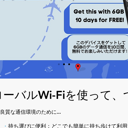
rtable WiFi, Hotspot, and SIM for T
ローバルWi-Fiを使って
良質な通信環境のために...
・
持ち運びに便利：どこでも簡単に持ち歩けて利用