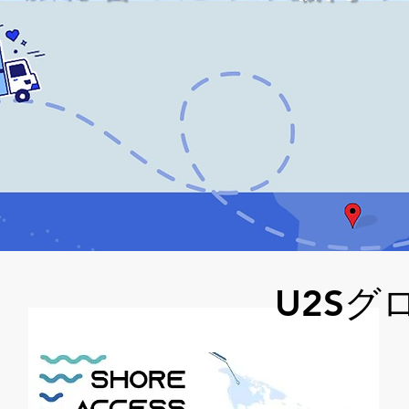
Best Po
U2Sグ