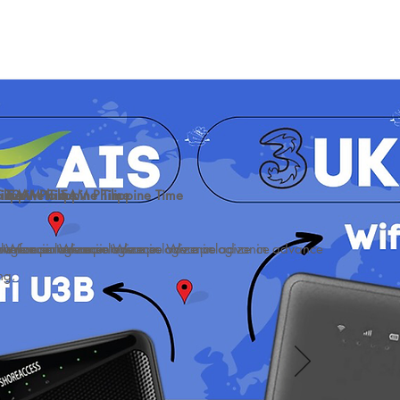
Time
lippine Time
 5AM Philippine Time
 12AM to 5AM Philippine Time
ologize in advance
ce. We apologize in advance
aintenance. We apologize in advance
 server maintenance. We apologize in advance
llow for server maintenance. We apologize in advance
ng.